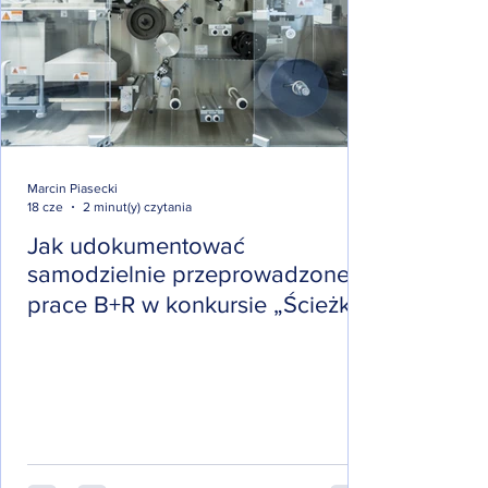
Marcin Piasecki
18 cze
2 minut(y) czytania
Jak udokumentować
samodzielnie przeprowadzone
prace B+R w konkursie „Ścieżka
SMART – wdrożenie wyników
prac B+R”?