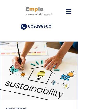
605288500
Marcin Piasecki