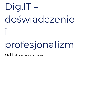
Dig.IT –
doświadczenie
i
profesjonalizm
Od lat pomagamy
przedsiębiorcom skutecznie
pozyskiwać środki na rozwój
działalności i realizację
inwestycji technologicznych.