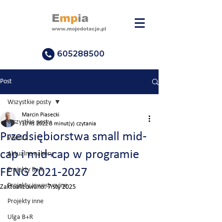
605288500
Post
Wszystkie posty
Marcin Piasecki
Wszystkie posty
10 lis 2022
3 minut(y) czytania
Przedsiębiorstwa small mid-
Wiedza
cap i mid-cap w programie
Aktualne nabory
FENG 2021-2027
Projekty B+R
Projekty inwestycyjne
Zaktualizowano:
7 sty 2025
Projekty inne
Ulga B+R