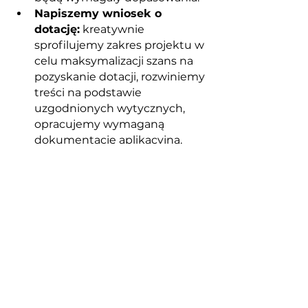
Napiszemy wniosek o 
dotację:
 kreatywnie 
sprofilujemy zakres projektu w 
celu maksymalizacji szans na 
pozyskanie dotacji, rozwiniemy 
treści na podstawie 
uzgodnionych wytycznych, 
opracujemy wymaganą 
dokumentację aplikacyjną, 
przeprowadzimy uzgodnienia 
z instytucją finansującą,
Rozliczymy 
dotację:
 przeszkolimy zespół z 
podstaw rozliczania dotacji, 
przygotujemy wnioski o 
płatność, uzgodnimy zmiany w 
projekcie z instytucją 
finansującą, przeprowadzimy 
procedury przetargowe, 