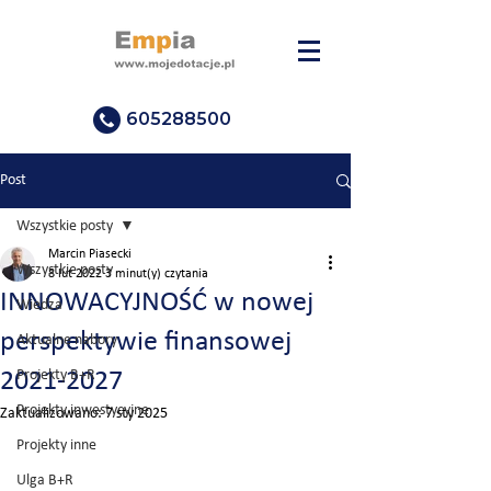
605288500
Post
Wszystkie posty
Marcin Piasecki
Wszystkie posty
8 lut 2022
3 minut(y) czytania
INNOWACYJNOŚĆ w nowej
Wiedza
perspektywie finansowej
Aktualne nabory
2021-2027
Projekty B+R
Projekty inwestycyjne
Zaktualizowano:
7 sty 2025
Projekty inne
Ulga B+R